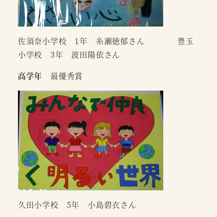
佐須奈小学校 1年 糸瀬徳郁さん 豊玉
小学校 3年 波田陽依さん
高学年
最優秀賞
久田小学校 5年 小島碧衣さん