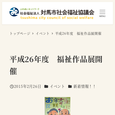
メ
イ
MENU
ン
コ
トップページ
イベント
平成26年度 福祉作品展開催
ン
テ
ン
ツ
平成26年度 福祉作品展開
へ
催
移
動
カテゴリー
カテゴリー
2015年2月26日
イベント
新着情報！！
投稿日