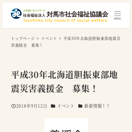
メ
イ
MENU
ン
コ
トップページ
イベント
平成30年北海道胆振東部地震災
ン
害義援金 募集！
テ
ン
ツ
平成30年北海道胆振東部地
へ
移
震災害義援金 募集！
動
カテゴリー
カテゴリー
2018年9月12日
イベント
新着情報！！
投稿日