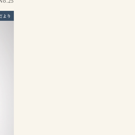
o.25
だより