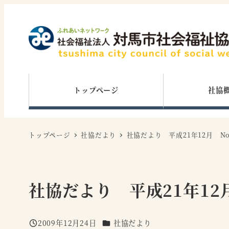
メ
イ
ン
コ
ン
テ
トップページ
社協
ン
ツ
へ
トップページ
社協だより
社協だより 平成21年12月 No
移
動
社協だより 平成21年12月
カテゴリー
2009年12月24日
社協だより
投稿日