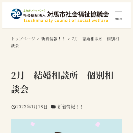
メ
イ
MENU
ン
コ
トップページ
新着情報！！
2月 結婚相談所 個別相
ン
談会
テ
ン
ツ
2月 結婚相談所 個別相
へ
移
談会
動
カテゴリー
2023年1月18日
新着情報！！
投稿日