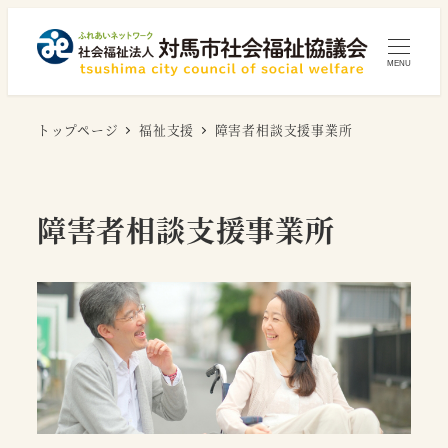
メ
イ
MENU
ン
コ
トップページ
福祉支援
障害者相談支援事業所
ン
テ
ン
ツ
障害者相談支援事業所
へ
移
動